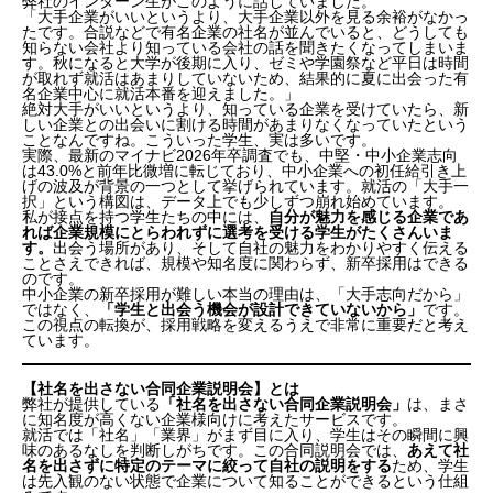
弊社のインターン生がこのように話していました。
【社名を出さない合同企業説明会】とは
「大手企業がいいというより、大手企業以外を見る余裕がなかっ
たです。合説などで有名企業の社名が並んでいると、どうしても
知らない会社より知っている会社の話を聞きたくなってしまいま
参考データ出典
す。秋になると大学が後期に入り、ゼミや学園祭など平日は時間
が取れず就活はあまりしていないため、結果的に夏に出会った有
名企業中心に就活本番を迎えました。」
絶対大手がいいというより、知っている企業を受けていたら、新
しい企業との出会いに割ける時間があまりなくなっていたという
ことなんですね。こういった学生、実は多いです。
実際、最新のマイナビ2026年卒調査でも、中堅・中小企業志向
は43.0%と前年比微増に転じており、中小企業への初任給引き上
げの波及が背景の一つとして挙げられています。就活の「大手一
択」という構図は、データ上でも少しずつ崩れ始めています。
私が接点を持つ学生たちの中には、
自分が魅力を感じる企業であ
れば企業規模にとらわれずに選考を受ける学生がたくさんいま
す。
出会う場所があり、そして自社の魅力をわかりやすく伝える
ことさえできれば、規模や知名度に関わらず、新卒採用はできる
のです。
中小企業の新卒採用が難しい本当の理由は、「大手志向だから」
ではなく、
「学生と出会う機会が設計できていないから」
です。
この視点の転換が、採用戦略を変えるうえで非常に重要だと考え
ています。
【社名を出さない合同企業説明会】とは
弊社が提供している
「社名を出さない合同企業説明会」
は、まさ
に知名度が高くない企業様向けに考えたサービスです。
就活では「社名」「業界」がまず目に入り、学生はその瞬間に興
味のあるなしを判断しがちです。この合同説明会では、
あえて社
名を出さずに特定のテーマに絞って自社の説明をする
ため、学生
は先入観のない状態で企業について知ることができるという仕組