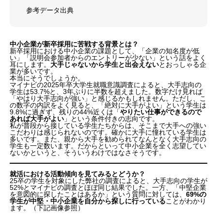
参考データ出典
中小企業が新卒採用に苦戦する背景とは？
新卒採用における中小企業の課題として、「企業の知名度が低
い」「説明会参加者からのエントリーが少ない」という話をよく
耳にします。
大手じゃないから学生と出会えない
とおっしゃる企
業が多いです。
本当にそうでしょうか。
マイナビの2025年卒大学生就職意識調査によると、大手志向の
学生は53.7%と、3年ぶりに半数を超えました。数字だけ見れば
「やはり大手志向が強い」と感じるかもしれません。ただし、こ
の数字の内訳をよく見ると、「絶対に大手がよい」という学生は
9.8%に過ぎず、残りの44%近くは「
やりたい仕事ができるので
あれば大手がよい
」という条件付きの志向です。
私が普段から接している学生たちからは、そこまで大手への強い
こだわりは感じられないのです。確かに大手に憧れている学生は
多いです。また、親から大手を勧められてなんとなく大手志向の
学生も一定数います。だからといって中小企業を全く志望してい
ないかというと、そういうわけではなさそうです。
就活における活動傾向を見てみるとどうか？
25卒の学生を対象にした弊社の調査によると、大手志向の学生が
52%とマイナビの調査とほぼ同じ結果でした。一方、「中堅企業
を意図的に探したことはあるか」という質問に対しては、
69%の
学生が中堅・中小企業を自分から探しに行っている
ことがわかり
ます。（下記画像参照）