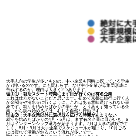
目次
中小企業が新卒採用に苦戦する背景とは？
大手志向の学生が多いものの、中小企業も同時に探している学生
が7割いるのです。にも関わらず、なぜ中小企業が母集団形成に
就活における活動傾向を見てみるとどうか？
苦戦するのか。理由は大きく2つあります。
理由①：就活スタート時期にまず目が行くのは有名企業
これは仕方がないことだと思います。初めて京都に旅行に行く人
理由①：就活スタート時期にまず目が行くのは有名
が金閣寺や清水寺に行くように、これはある意味避けられない事
象です。就活を始めたばかりの学生が「とりあえず知っている企
企業
業」から調べ始めるのは、むしろ自然な行動です。
理由②：大手企業以外に選択肢を広げる時間があまりない
就活を始めたばかりの4月・5月は、まず有名企業に目がいき、6
理由②：大手企業以外に選択肢を広げる時間があま
月はインターンシップ選考が始まります。7月は大学の試験で忙
しく、8月・9月は大手企業でスケジュールが埋まり、10月ごろ
りない
には疲れて活動が鈍るという流れが多いです。