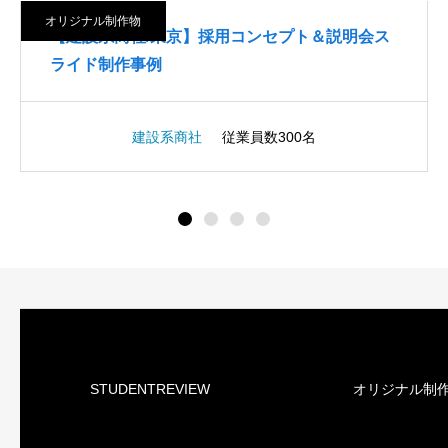
オリジナル制作物
ト＆説明会ス
【設備工事/大阪】採用HP＆説明会スラ
導入事例
0名
設備工事企業様
従業員数50名
STUDENTREVIEW
オリジナル制