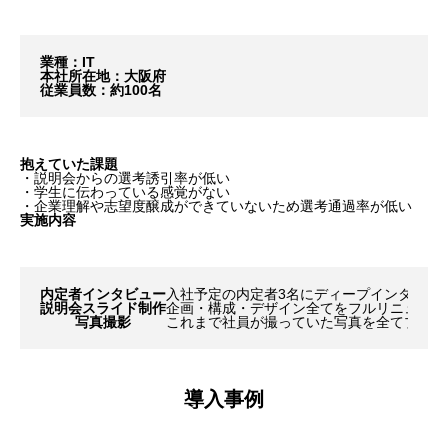
業種：
IT
本社所在地：
大阪府
従業員数：
約100名
抱えていた課題
・説明会からの選考誘引率が低い
・学生に伝わっている感覚がない
・企業理解や志望度醸成ができていないため選考通過率が低い
実施内容
内定者インタビュー
入社予定の内定者3名にディープインタビュ
説明会スライド制作
企画・構成・デザイン全てを
フルリニューア
写真撮影
これまで社員が撮っていた写真を全てプロで
導入事例